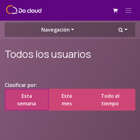
Ir al contenido
Navegación
Todos los usuarios
Clasificar por:
Esta
Este
Todo el
semana
mes
tiempo