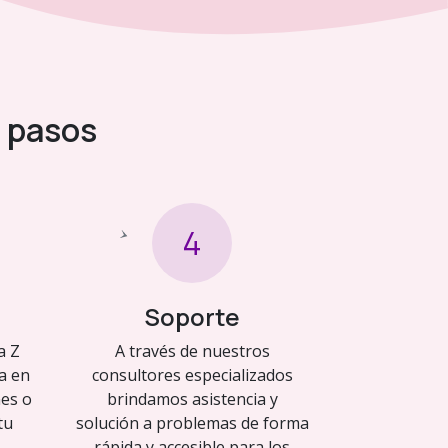
s pasos
4
Soporte​
a Z
A través de nuestros
a en
consultores especializados
nes o
brindamos asistencia y
tu
solución a problemas de forma
rápida y accesible para los