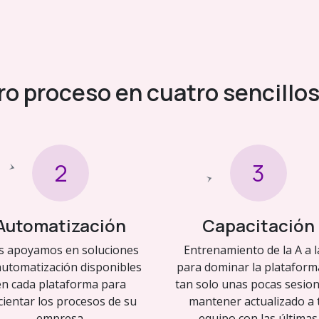
o proceso en cuatro sencillo
2
3
Automatización
Capacitación
s apoyamos en soluciones
Entrenamiento de la A a l
automatización disponibles
para dominar la plataform
en cada plataforma para
tan solo unas pocas sesio
icientar los procesos de su
mantener actualizado a 
empresa.
equipo con las últimas