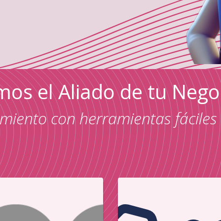
os el Aliado de tu Neg
iento con herramientas fáciles